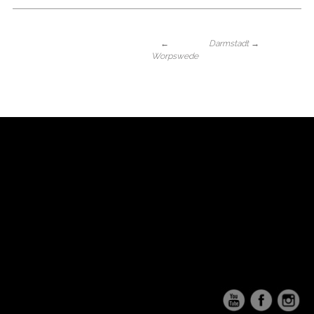
←
Darmstadt
→
Worpswede