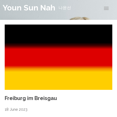
Youn Sun Nah
나윤선
Freiburg im Breisgau
18 June 2023