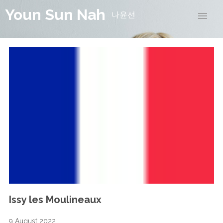
Youn Sun Nah
나윤선
Issy les Moulineaux
9 August 2022