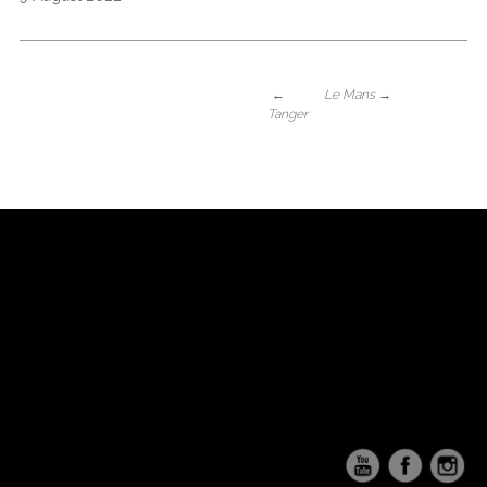
←
Le Mans
→
Tanger