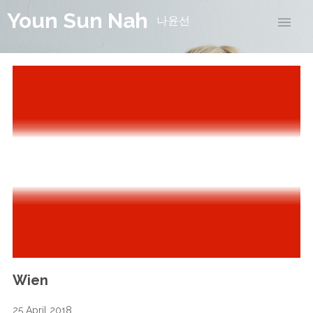
Youn Sun Nah
나윤선
Wien
25 April 2018