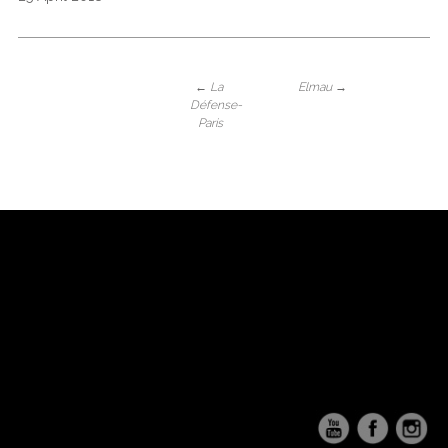
←
La
Elmau
→
Défense-
Paris